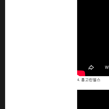
4. 홍고린엘스