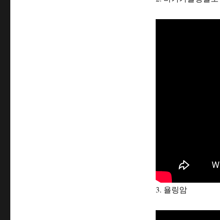
3. 욜링암