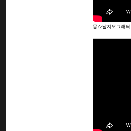
몽쇼날지오그래픽 