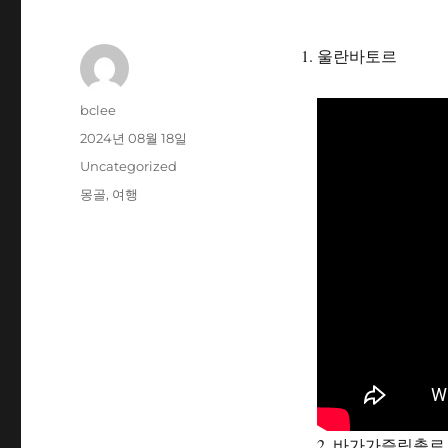
울란바토르
글
bclee
쓴
작
2024년 08월 18일
이
성
카
Uncategorized
일
테
태
몽골
,
여행
자
고
그
리
2. 바가가즐링촐로