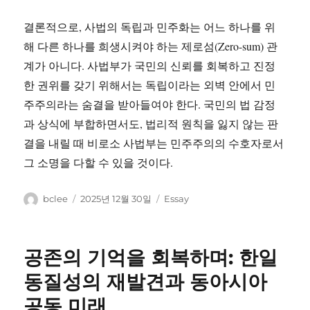
결론적으로, 사법의 독립과 민주화는 어느 하나를 위
해 다른 하나를 희생시켜야 하는 제로섬(Zero-sum) 관
계가 아니다. 사법부가 국민의 신뢰를 회복하고 진정
한 권위를 갖기 위해서는 독립이라는 외벽 안에서 민
주주의라는 숨결을 받아들여야 한다. 국민의 법 감정
과 상식에 부합하면서도, 법리적 원칙을 잃지 않는 판
결을 내릴 때 비로소 사법부는 민주주의의 수호자로서
그 소명을 다할 수 있을 것이다.
글
작
카
bclee
2025년 12월 30일
Essay
쓴
성
테
이
일
고
자
리
공존의 기억을 회복하며: 한일
동질성의 재발견과 동아시아
공동 미래