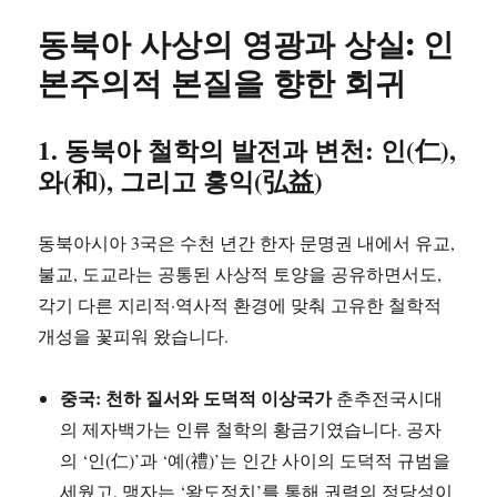
자
리
동북아 사상의 영광과 상실: 인
본주의적 본질을 향한 회귀
1. 동북아 철학의 발전과 변천: 인(仁),
와(和), 그리고 홍익(弘益)
동북아시아 3국은 수천 년간 한자 문명권 내에서 유교,
불교, 도교라는 공통된 사상적 토양을 공유하면서도,
각기 다른 지리적·역사적 환경에 맞춰 고유한 철학적
개성을 꽃피워 왔습니다.
중국: 천하 질서와 도덕적 이상국가
춘추전국시대
의 제자백가는 인류 철학의 황금기였습니다. 공자
의 ‘인(仁)’과 ‘예(禮)’는 인간 사이의 도덕적 규범을
세웠고, 맹자는 ‘왕도정치’를 통해 권력의 정당성이