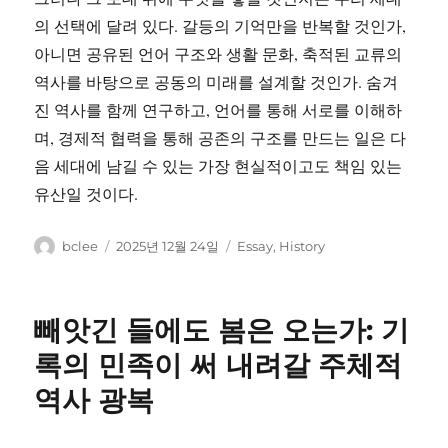
의 선택에 달려 있다. 갈등의 기억만을 반복할 것인가,
아니면 공유된 언어 구조와 생활 문화, 축적된 교류의
역사를 바탕으로 공동의 미래를 설계할 것인가. 숨겨
진 역사를 함께 연구하고, 언어를 통해 서로를 이해하
며, 경제적 협력을 통해 공존의 구조를 만드는 일은 다
음 세대에 남길 수 있는 가장 현실적이고도 책임 있는
유산일 것이다.
글
작
카
bclee
2025년 12월 24일
Essay
,
History
쓴
성
테
이
일
고
자
리
빼앗긴 들에도 봄은 오는가: 기
록의 민족이 써 내려갈 주체적
역사 광복