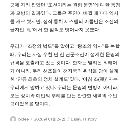
곳에 자리 잡았던 ‘조선이라는 원형 문명’에 대한 동경
과 모방의 결과였다. 그들은 주인이 바뀔 때마다 역사
를 새로 썼지만, 정작 통치 시스템의 이름만은 조선의
글자인 ‘朝’에서 한 발짝도 벗어나지 못했다.
우리가 “조정의 법도”를 말하고 “왕조의 역사”를 논할
때, 우리는 사실 수천 년 전 단군조선이 설계한 문명의
규격을 호출하고 있는 것이다. 한자는 빌려온 외래어
가 아니라, 우리 선조들이 천자국의 위상을 담아 설계
한 ‘인류 최초의 정치 설계도’였다. ‘아침 조(朝)’ 자는
우리에게 말하고 있다. 우리는 문명의 변방이 아니라,
모든 정치와 예법의 뿌리를 만든 찬란한 새벽의 주인
공이었음을 말이다.
글
작
카
bclee
2026년 01월 24일
Essay
,
History
쓴
성
테
이
일
고