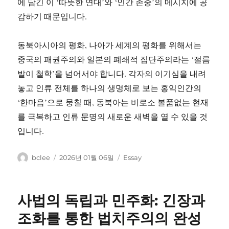
에 담긴 이 ‘따뜻한 연대’와 ‘인간 존중’의 메시지에 공
감하기 때문입니다.
동북아시아의 평화, 나아가 세계의 평화를 위해서는
중국의 패권주의와 일본의 폐쇄적 집단주의라는 ‘절름
발이 철학’을 넘어서야 합니다. 각자의 이기심을 내려
놓고 인류 전체를 하나의 생명체로 보는 홍익인간의
‘한마음’으로 뭉칠 때, 동북아는 비로소 볼품없는 현재
를 극복하고 인류 문명의 새로운 새벽을 열 수 있을 것
입니다.
글
작
카
bclee
2026년 01월 06일
Essay
쓴
성
테
이
일
고
자
리
사법의 독립과 민주화: 긴장과
조화를 통한 법치주의의 완성