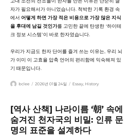
고대 조선의 선조들이 한자를 만든 이유는 단순히 글
자가 필요해서가 아니었습니다. 척박한 기록 환경 속
어떻게 하면 가장 적은 비용으로 가장 많은 지식
에서
을 후대에 남길 것인가
를 고민한 끝에 탄생한 ‘하이테
크 정보 시스템’이 바로 한자였습니다.
우리가 지금도 한자 단어를 즐겨 쓰는 이유는, 우리 뇌
가 이미 이 고효율 압축 언어의 편리함에 익숙해져 있
기 때문입니다.
글
작
카
bclee
2026년 01월 24일
Essay
,
History
쓴
성
테
이
일
고
자
리
[역사 산책] 나라이름 ‘朝’ 속에
숨겨진 천자국의 비밀: 인류 문
명의 표준을 설계하다