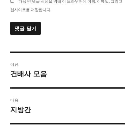
다음 번 댓글 작성을 위해 이 브라우저에 이름, 이메일, 그리고
웹사이트를 저장합니다.
글
이전
탐
건배사 모음
이
전
색
글:
다음
지방간
다
음
글: