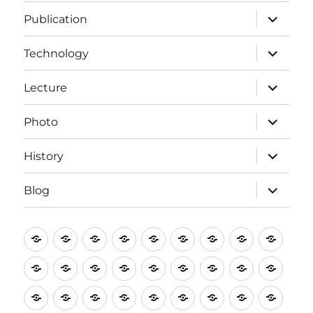
장
메
뉴
하
Publication
확
위
장
메
뉴
하
Technology
확
위
장
메
뉴
하
Lecture
확
위
장
메
뉴
하
Photo
확
위
장
메
뉴
하
History
확
위
장
메
뉴
하
Blog
확
위
장
메
뉴
확
Profile
Profile
Profile
Profile
Profile
Profile
Publication
Publication
Public
장
Publication
Publication
Publication
Lecture
Lecture
Lecture
Lecture
Lecture
Lectur
Photo
Photo
Photo
Photo
Photo
Photo
Blog
Blog
Blog