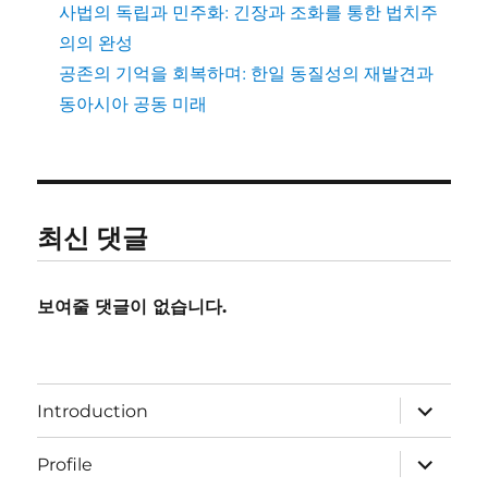
사법의 독립과 민주화: 긴장과 조화를 통한 법치주
의의 완성
공존의 기억을 회복하며: 한일 동질성의 재발견과
동아시아 공동 미래
최신 댓글
보여줄 댓글이 없습니다.
하
Introduction
위
메
뉴
하
Profile
확
위