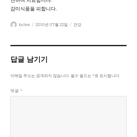
감미식품을 피합니다.
글
작
카
bclee
2010년 07월 22일
건강
쓴
성
테
이
일
고
자
리
답글 남기기
이메일 주소는 공개되지 않습니다.
필수 필드는
*
로 표시됩니다
*
댓글