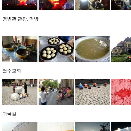
영빈관 관광, 먹방
천주교회
귀국길