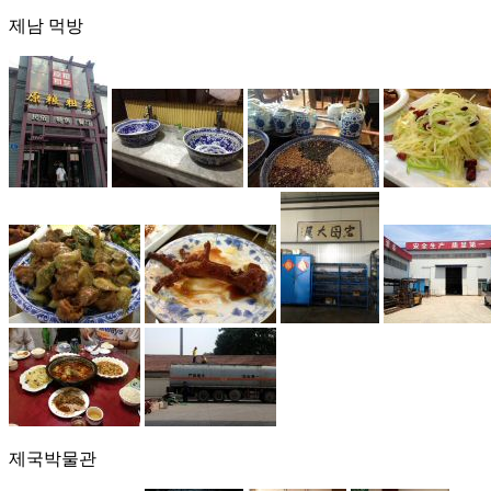
제남 먹방
제국박물관