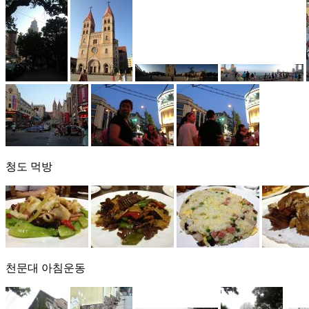
청도 먹방
천문대 아침운동