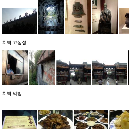
치박 고상성
치박 먹방