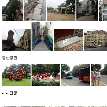
중산공원
시내관광