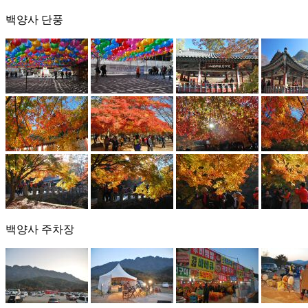
백양사 단풍
백양사 주차장