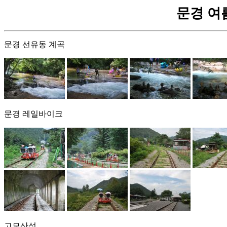
문경 여름휴
문경 선유동 계곡
문경 레일바이크
고모산성