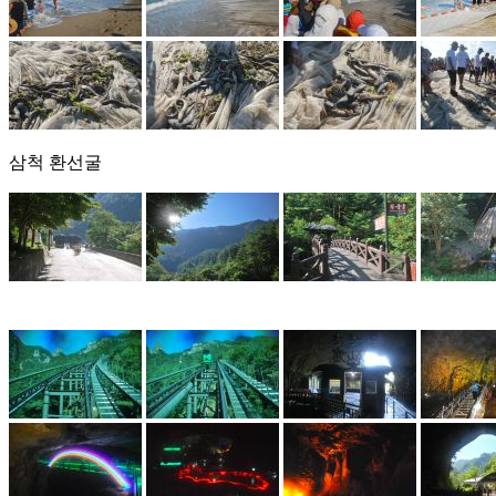
삼척 환선굴