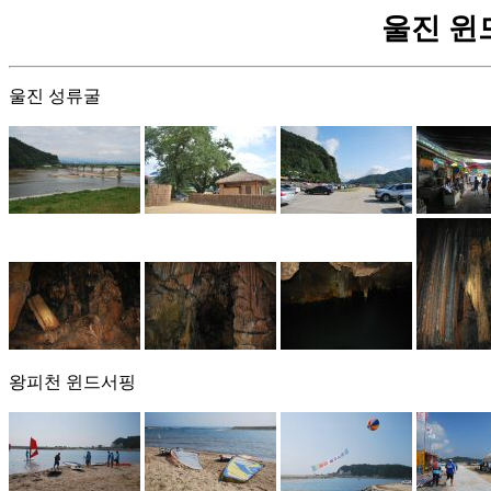
울진 윈드서
울진 성류굴
왕피천 윈드서핑