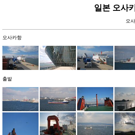
일본 오사카 여행
오사
오사카항
출발