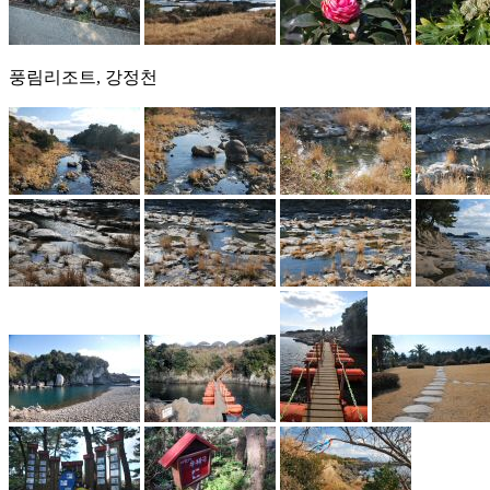
풍림리조트, 강정천