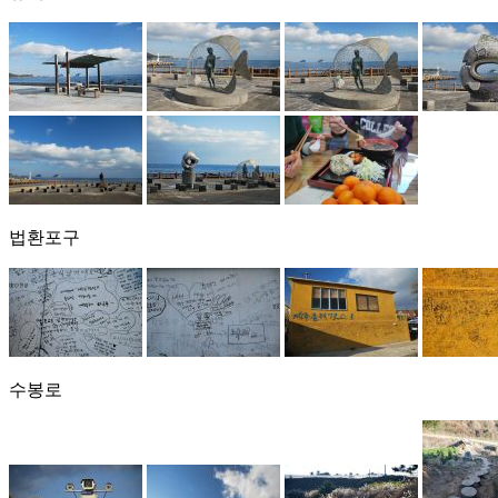
법환포구
수봉로