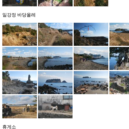
일강정 바당올레
휴게소