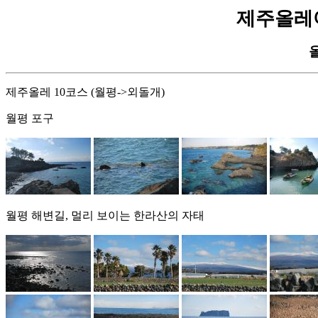
제주올레여행 
제주올레 10코스 (월평->외돌개)
월평 포구
월평 해변길, 멀리 보이는 한라산의 자태