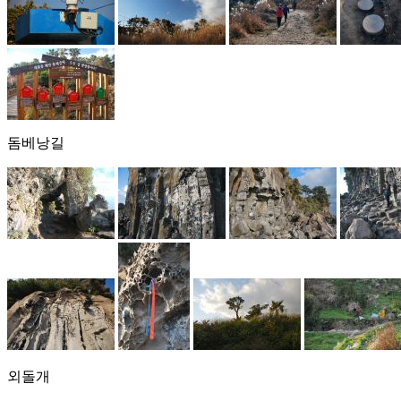
돔베낭길
외돌개