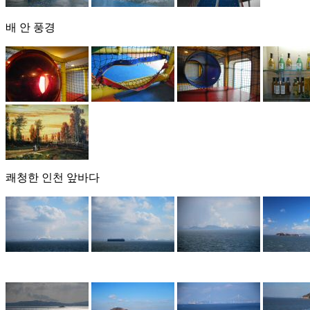
배 안 풍경
쾌청한 인천 앞바다