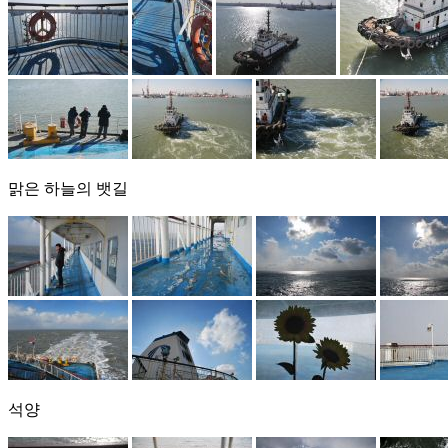
맑은 하늘의 뱃길
석양