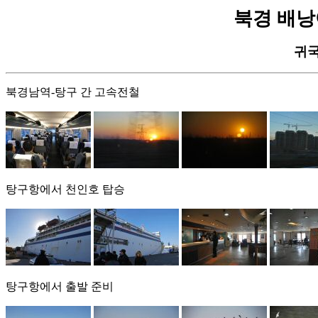
북경 배낭여행 
귀국
북경남역-탕구 간 고속전철
탕구항에서 천인호 탑승
탕구항에서 출발 준비