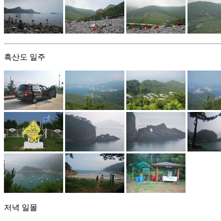
흑산도 일주
저녁 일몰