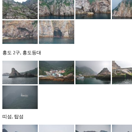
홍도 2구, 홍도등대
띠섬, 탑섬