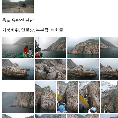
홍도 유람선 관광
거북바위, 만물상, 부부탑, 석화굴