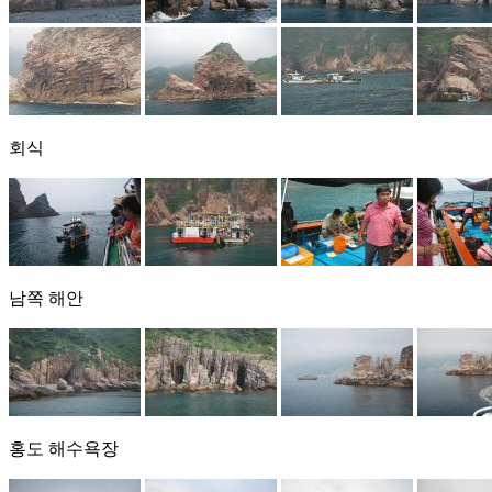
회식
남쪽 해안
홍도 해수욕장