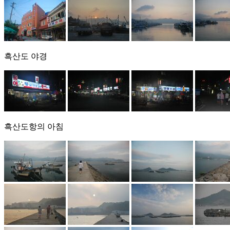
흑산도 야경
흑산도항의 아침