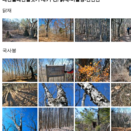
닭재
국사봉