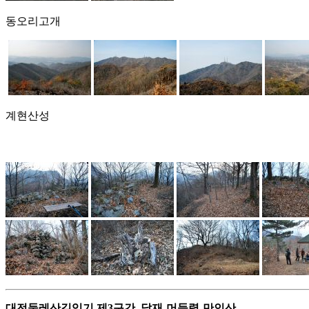
동오리고개
계현산성
대전둘레산길잇기 제3구간, 닭재-머들령-만인산