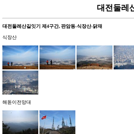
대전둘레산길잇
대전둘레산길잇기 제4구간, 판암동-식장산-닭재
식장산
해돋이전망대