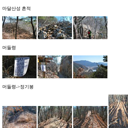
마달산성 흔적
머들령
머들령->정기봉