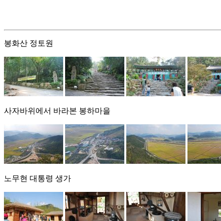
봉화산 정토원
사자바위에서 바라본 봉하마을
노무현 대통령 생가