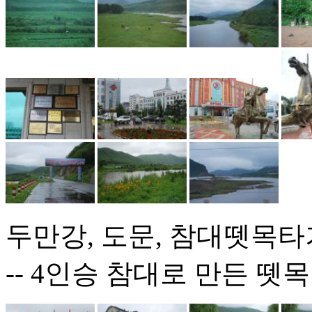
두만강, 도문, 참대뗏목타
-- 4인승 참대로 만든 뗏