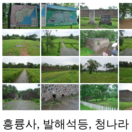
흥륭사, 발해석등, 청나라