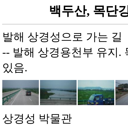
백두산, 목단강, 연
발해 상경성으로 가는 길
-- 발해 상경용천부 유지
있음.
상경성 박물관