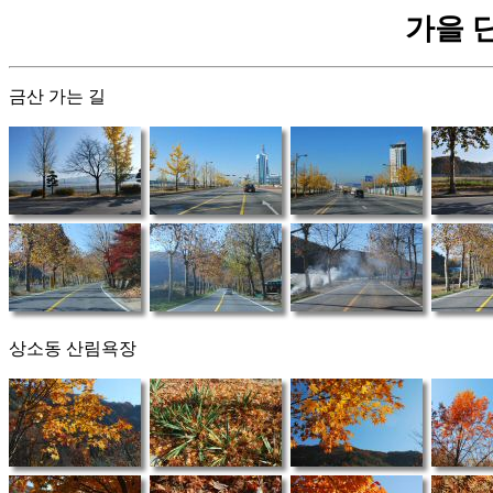
가을 단풍
금산 가는 길
상소동 산림욕장