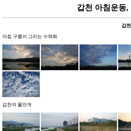
갑천 아침운동, 열
갑천
아침 구름이 그리는 수채화
갑천의 물안개