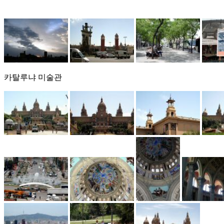
카탈루냐 미술관