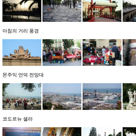
아침의 거리 풍경
몬주익 언덕 전망대
코도르뉴 셀라