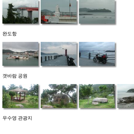
완도항
갯바람 공원
우수영 관광지