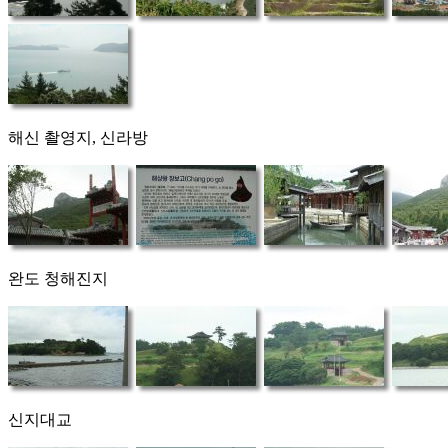
해신 촬영지, 신라방
완도 청해진지
신지대교