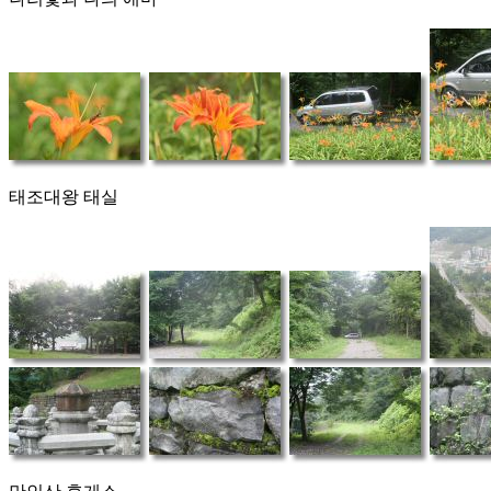
태조대왕 태실