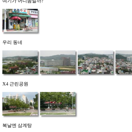
여기가 어디쯤일까?
우리 동네
X4 근린공원
복날엔 삼계탕