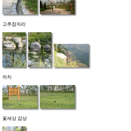
고추잠자리
까치
꽃세상 감상