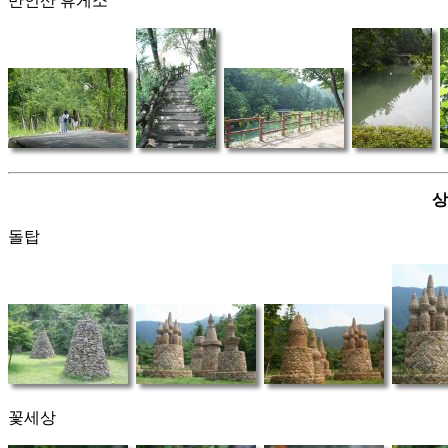
만인산 휴게소
상
돌탑
꽃세상